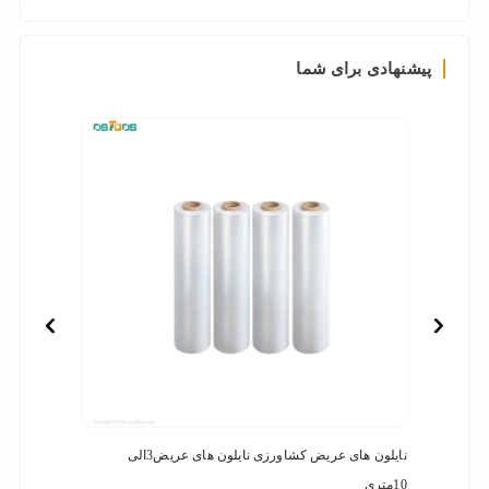
پیشنهادی برای شما
نایلون های عریض کشاورزی نایلون های عریض3الی
فرش ما
10متری