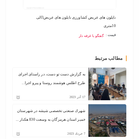
نایلون های عریض کشاورزی نایلون های عریض3الی
فرش ما
10متری
قیمت :
قیمت :
گفتگو با غرفه دار
مطالب مرتبط
به گزارش دست تو دست، در راستای اجرای
طرح اطلس هوشمند روستا و پیرو اجرا...
17
آذر
2023
شهرك صنعتی تخصصی شيشه در شهرستان
خمير استان هرمزگان به وسعت 830 هكتار ...
7
خرداد
2023