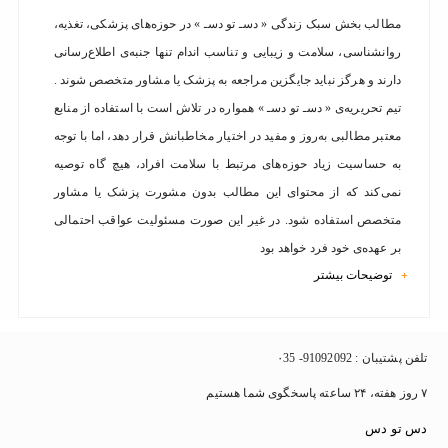
مطالب بخش سبک زندگی « دسـ تو دسـ » در حوزه‌های پزشکی، تغذیه،
روانشناسی، سلامت و زیبایی و تناسب اندام تنها جنبه‌ی اطلاع‌رسانی
دارند و هرگز نباید جایگزین مراجعه به پزشک یا مشاور متخصص شوند .
تیم تحریریه‌ی « دسـ تو دسـ » همواره در تلاش است با استفاده از منابع
معتبر مطالبی به‌روز و مفید در اختیار مخاطبانش قرار دهد، اما با توجه
به حساسیت زیاد حوزه‌های مرتبط با سلامت افراد، هیچ گاه توصیه
نمی‌کند که از محتوای این مطالب بدون مشورت پزشک یا مشاور
متخصص استفاده شود. در غیر این صورت مسئولیت عواقب احتمالی
بر عهده‌ی خود فرد خواهد بود
توضیحات بیشتر
+
تلفن پشتیبان : 91092092- ۰35
۷ روز هفته، ۲۴ ساعته پاسخگوی شما هستیم
دس تو دس