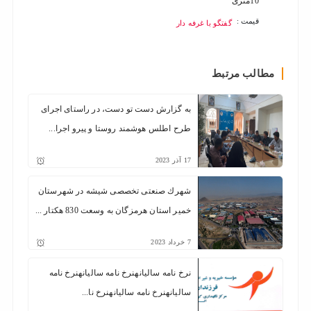
10متری
قیمت :
قیمت :
گفتگو با غرفه دار
مطالب مرتبط
به گزارش دست تو دست، در راستای اجرای
طرح اطلس هوشمند روستا و پیرو اجرا...
17
آذر
2023
شهرك صنعتی تخصصی شيشه در شهرستان
خمير استان هرمزگان به وسعت 830 هكتار ...
7
خرداد
2023
نرخ نامه سالیانهنرخ نامه سالیانهنرخ نامه
سالیانهنرخ نامه سالیانهنرخ نا...