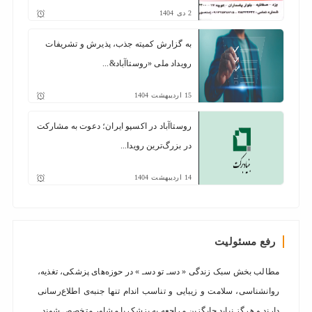
2
دی
1404
به گزارش کمیته جذب، پذیرش و تشریفات
رویداد ملی «روستا‌آباد&...
15
اردیبهشت
1404
روستا‌آباد در اکسپو ایران؛ دعوت به مشارکت
در بزرگ‌ترین رویدا...
14
اردیبهشت
1404
رفع مسئولیت
مطالب بخش سبک زندگی « دسـ تو دسـ » در حوزه‌های پزشکی، تغذیه،
روانشناسی، سلامت و زیبایی و تناسب اندام تنها جنبه‌ی اطلاع‌رسانی
دارند و هرگز نباید جایگزین مراجعه به پزشک یا مشاور متخصص شوند .