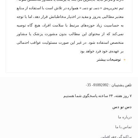
تیم تحریریه‌ی « دسـ تو دسـ » همواره در تلاش است با استفاده از منابع
معتبر مطالبی به‌روز و مفید در اختیار مخاطبانش قرار دهد، اما با توجه
به حساسیت زیاد حوزه‌های مرتبط با سلامت افراد، هیچ گاه توصیه
نمی‌کند که از محتوای این مطالب بدون مشورت پزشک یا مشاور
متخصص استفاده شود. در غیر این صورت مسئولیت عواقب احتمالی
بر عهده‌ی خود فرد خواهد بود
توضیحات بیشتر
+
تلفن پشتیبان : 91092092- ۰35
۷ روز هفته، ۲۴ ساعته پاسخگوی شما هستیم
دس تو دس
درباره ما
تماس با ما
پراکندگی جغرافیایی