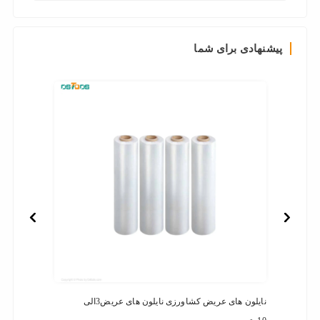
پیشنهادی برای شما
نایلون های عریض کشاورزی نایلون های عریض3الی
فرش ما