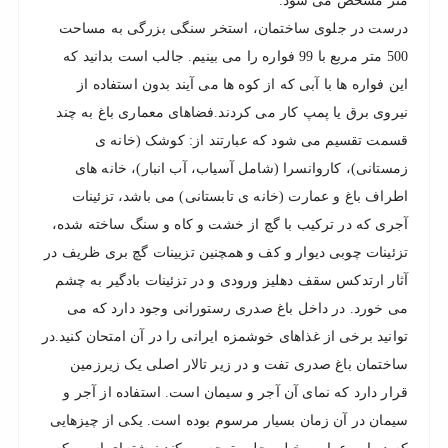
متر مشخص می شود.
درست در جلوی ساختمان، استخر سنگی بزرگی به مساحت
500 متر مربع با 99 فواره را می بینیم. جالب است بدانید که
این فواره ها با آبی که از کوه ها می آیند بدون استفاده از
نیروی برق یا پمپ کار می کردند.فضاهای معماری باغ به چند
قسمت تقسیم می شود که عبارتند از: کوشک (خانه ی
زمستانی)، کاروانسرا (شامل آسیاب، آب انبار)، خانه های
اطراف باغ و عمارت (خانه ی تابستانی) می باشد، تزئینات
آجری که در ترکیب با گچ از خشت و کاه و سنگ ساخته شده،
تزئینات چوبی دیوار و کف و همچنین تزیینات گچ بری ظریف در
آثار ارتدکس سقف دهلیز ورودی و در تزئینات بادگیر به چشم
می خورد. در داخل باغ صدری رستورانی وجود دارد که می
توانید برخی از غذاهای خوشمزه ایرانی را در آن امتحان کنید.در
ساختمان باغ صدری تفت و در زیر تالار اصلی یک زیرزمین
قرار دارد که نمای آن آجر و سیمان است. استفاده از آجر و
سیمان در آن زمان بسیار مرسوم بوده است. یکی از چیزهایی