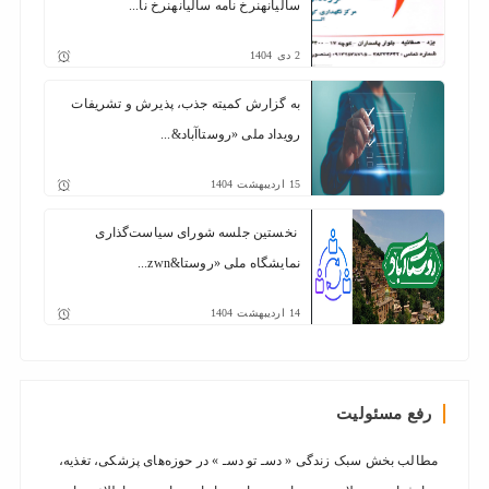
سالیانهنرخ نامه سالیانهنرخ نا...
2
دی
1404
به گزارش کمیته جذب، پذیرش و تشریفات
رویداد ملی «روستا‌آباد&...
15
اردیبهشت
1404
نخستین جلسه شورای سیاست‌گذاری
نمایشگاه ملی «روستا&zwn...
14
اردیبهشت
1404
رفع مسئولیت
مطالب بخش سبک زندگی « دسـ تو دسـ » در حوزه‌های پزشکی، تغذیه،