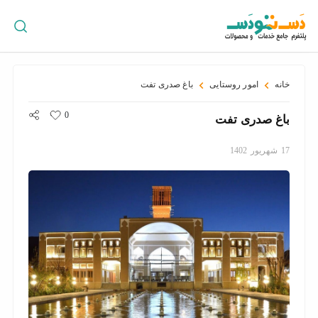
ورود
/
ثبت
نام
خانه
امور روستایی
باغ صدری تفت
0
باغ صدری تفت
پراکندگی
17
شهریور
1402
جغرافیایی
سبد
خرید
سازمان
ها