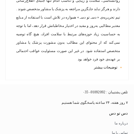
روانشناسی، سلامت و زیبایی و تناسب اندام تنها جنبه‌ی اطلاع‌رسانی
دارند و هرگز نباید جایگزین مراجعه به پزشک یا مشاور متخصص شوند .
تیم تحریریه‌ی « دسـ تو دسـ » همواره در تلاش است با استفاده از منابع
معتبر مطالبی به‌روز و مفید در اختیار مخاطبانش قرار دهد، اما با توجه
به حساسیت زیاد حوزه‌های مرتبط با سلامت افراد، هیچ گاه توصیه
نمی‌کند که از محتوای این مطالب بدون مشورت پزشک یا مشاور
متخصص استفاده شود. در غیر این صورت مسئولیت عواقب احتمالی
بر عهده‌ی خود فرد خواهد بود
توضیحات بیشتر
+
تلفن پشتیبان : 91092092- ۰35
۷ روز هفته، ۲۴ ساعته پاسخگوی شما هستیم
دس تو دس
درباره ما
تماس با ما