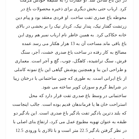
در این باغ ساکن شد. او عمارت را به سلیقه خودش مرمت
کرد. ارباب حتی بخش دیگری برای ذخیره محصولات باغ در
محوطه باغ صدری تفت ساخت. او فردی معتقد بود و پیام دین
زرتشت گفتار نیک، پندار نیک، کردار نیک را بر بخشی در بالای
خانه حکاکی کرد. به همین خاطر نام ارباب نمیر هم روی این
باغ باقی ماند.مساحت آن به 13 هزار هکتار می رسد.عمده
مصالح به کار رفته در ساخت باغ صدری خشت، آجر، سنگ
فرش، سنگ تراشیده، کاهگل، چوب، گچ و آجر است. معماری
و طراحی این بنا و همچنین پوشش گیاهی این باغ نمونه کاملی
از باغ ایرانی است. به طوری که چنین ساختمانی با درختان زیبا
در شرایط گرم و سوزان کویر ساخته می شود.
ساختمانی در وسط باغ صدری تفت قرار دارد که محل
استراحت خان ها یا فرماندهان قدیم بوده است. جالب اینجاست
که بلند دترین بادگیر تفت بادگیر باغ صدری است. این بادگیر دو
طبقه به عنوان تهویه مطبوع عمل می کرد، ارتفاع بنای اصلی با
در نظر گرفتن بادگیر 22.5 متر است و با تالاری با ورودی 12.5