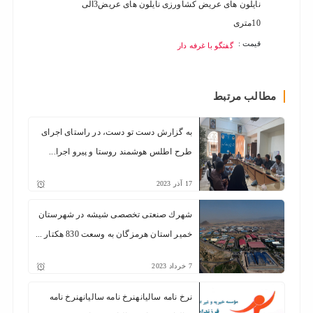
نایلون های عریض کشاورزی نایلون های عریض3الی
فرش ما
10متری
قیمت :
قیمت :
گفتگو با غرفه دار
مطالب مرتبط
به گزارش دست تو دست، در راستای اجرای
طرح اطلس هوشمند روستا و پیرو اجرا...
17
آذر
2023
شهرك صنعتی تخصصی شيشه در شهرستان
خمير استان هرمزگان به وسعت 830 هكتار ...
7
خرداد
2023
نرخ نامه سالیانهنرخ نامه سالیانهنرخ نامه