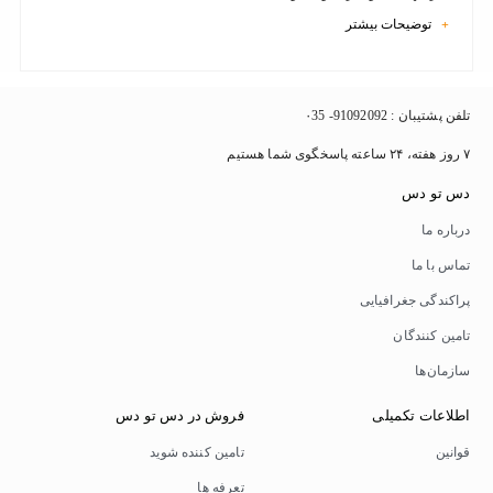
توضیحات بیشتر
+
تلفن پشتیبان : 91092092- ۰35
۷ روز هفته، ۲۴ ساعته پاسخگوی شما هستیم
دس تو دس
درباره ما
تماس با ما
پراکندگی جغرافیایی
تامین کنندگان
سازمان‌ها
اطلاعات تکمیلی
فروش در دس تو دس
قوانین
تامین کننده شوید
تعرفه ها