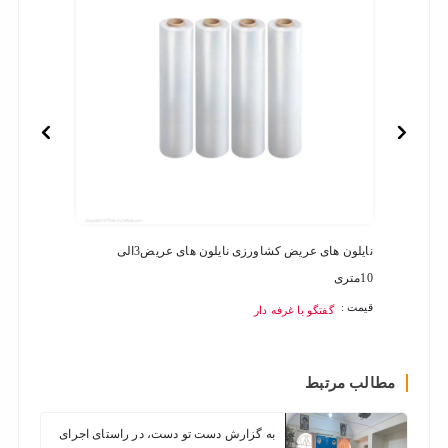
نایلون های عریض کشاورزی نایلون های عریض3الی
فرش ما
10متری
قیمت :
قیمت :
گفتگو با غرفه دار
مطالب مرتبط
به گزارش دست تو دست، در راستای اجرای