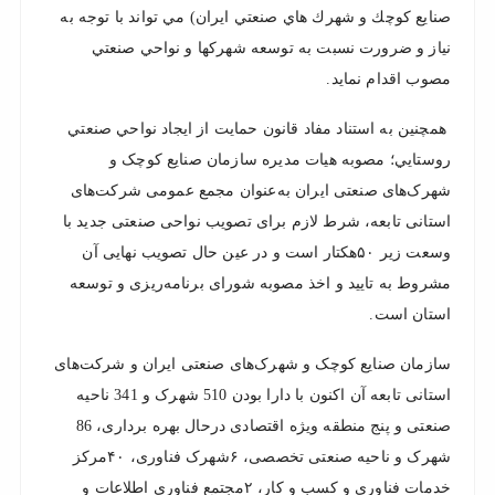
صنايع كوچك و شهرك هاي صنعتي ايران) مي تواند با توجه به
نياز و ضرورت نسبت به توسعه شهركها و نواحي صنعتي
مصوب اقدام نمايد.
همچنین به استناد مفاد قانون حمايت از ايجاد نواحي صنعتي
روستايي؛ مصوبه هیات مدیره سازمان صنایع کوچک و
شهرک‌های صنعتی ایران به‌عنوان مجمع عمومی شرکت‌های
استانی تابعه، شرط لازم برای تصویب نواحی صنعتی جديد با
وسعت زیر ۵۰هکتار است و در عین حال تصویب نهایی آن
مشروط به تایید و اخذ مصوبه شورای برنامه‌ریزی و توسعه
استان است.
سازمان صنایع کوچک و شهرک‌های صنعتی ایران و شرکت‌های
استانی تابعه آن اکنون با دارا بودن 510 شهرک و 341 ناحیه
صنعتی و پنج منطقه ویژه اقتصادی درحال بهره‌ برداری، 86
شهرک و ناحیه صنعتی تخصصی، ۶شهرک فناوری، ۴۰مرکز
خدمات فناوری و کسب و کار، ۲مجتمع فناوری اطلاعات و