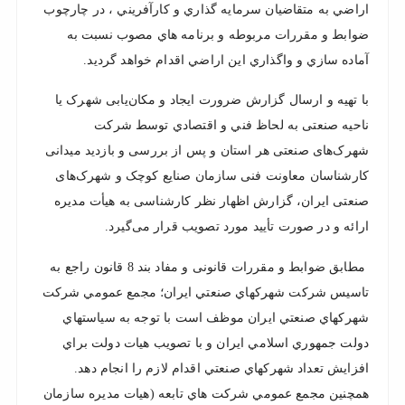
اراضي به متقاضيان سرمايه گذاري و كارآفريني ، در چارچوب
ضوابط و مقررات مربوطه و برنامه هاي مصوب نسبت به
آماده سازي و واگذاري اين اراضي اقدام خواهد گرديد.
با تهیه و ارسال گزارش ضرورت ایجاد و مکان‌یابی شهرک یا
ناحیه صنعتی به لحاظ فني و اقتصادي توسط شرکت‌
شهرک‌های صنعتی هر استان‌ و پس از بررسی و بازدید میدانی
کارشناسان معاونت فنی سازمان صنایع کوچک و شهرک‌های
صنعتی ایران، گزارش اظهار نظر کارشناسی به هیأت مدیره
ارائه و در صورت تأیید مورد تصویب قرار می‌گیرد.
مطابق ضوابط و مقررات قانونی و مفاد بند 8 قانون راجع به
تاسيس شركت شهركهاي صنعتي ايران؛ مجمع عمومي شركت
شهركهاي صنعتي ايران موظف است با توجه به سياستهاي
دولت جمهوري اسلامي ايران و با تصويب هيات دولت براي
افزايش تعداد شهركهاي صنعتي اقدام لازم را انجام دهد.
همچنين مجمع عمومي شركت هاي تابعه (هيات مديره سازمان