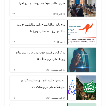
طرح اطلس هوشمند روستا و پیرو اجرا...
17
آذر
2023
نرخ نامه سالیانهنرخ نامه سالیانهنرخ نامه
سالیانهنرخ نامه سالیانهنرخ نا...
2
دی
1404
به گزارش کمیته جذب، پذیرش و تشریفات
رویداد ملی «روستا‌آباد&...
15
اردیبهشت
1404
نخستین جلسه شورای سیاست‌گذاری
نمایشگاه ملی «روستا&zwn...
14
اردیبهشت
1404