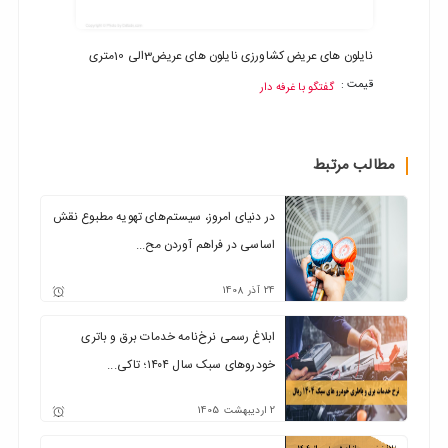
نایلون های عریض کشاورزی نایلون های عریض3الی 10متری
فرش ماش
قیمت :
گفتگو با غرفه دار
قیمت :
مطالب مرتبط
در دنیای امروز، سیستم‌های تهویه مطبوع نقش
اساسی در فراهم آوردن مح...
24
آذر
1408
ابلاغ رسمی نرخ‌نامه خدمات برق و باتری
خودروهای سبک سال ۱۴۰۴؛ تاکی...
2
اردیبهشت
1405