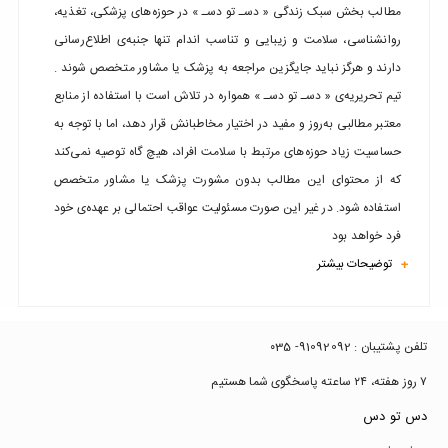
مطالب بخش سبک زندگی « دسـ تو دسـ » در حوزه‌های پزشکی، تغذیه،
روانشناسی، سلامت و زیبایی و تناسب اندام تنها جنبه‌ی اطلاع‌رسانی
دارند و هرگز نباید جایگزین مراجعه به پزشک یا مشاور متخصص شوند .
تیم تحریریه‌ی « دسـ تو دسـ » همواره در تلاش است با استفاده از منابع
معتبر مطالبی به‌روز و مفید در اختیار مخاطبانش قرار دهد، اما با توجه به
حساسیت زیاد حوزه‌های مرتبط با سلامت افراد، هیچ گاه توصیه نمی‌کند
که از محتوای این مطالب بدون مشورت پزشک یا مشاور متخصص
استفاده شود. در غیر این صورت مسئولیت عواقب احتمالی بر عهده‌ی خود
فرد خواهد بود
توضیحات بیشتر
+
تلفن پشتیبان : 91092092- ۰35
۷ روز هفته، ۲۴ ساعته پاسخگوی شما هستیم
دس تو دس