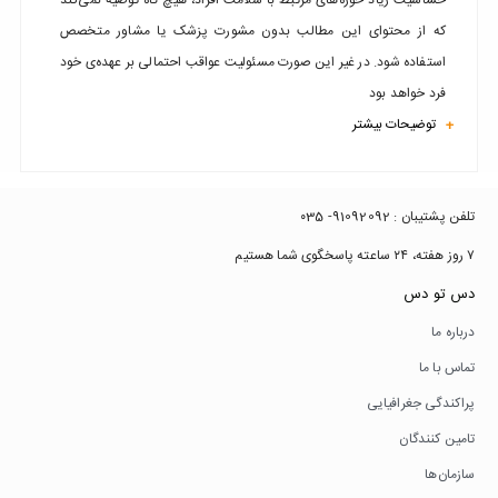
حساسیت زیاد حوزه‌های مرتبط با سلامت افراد، هیچ گاه توصیه نمی‌کند
که از محتوای این مطالب بدون مشورت پزشک یا مشاور متخصص
استفاده شود. در غیر این صورت مسئولیت عواقب احتمالی بر عهده‌ی خود
فرد خواهد بود
توضیحات بیشتر
+
تلفن پشتیبان : 91092092- ۰35
۷ روز هفته، ۲۴ ساعته پاسخگوی شما هستیم
دس تو دس
درباره ما
تماس با ما
پراکندگی جغرافیایی
تامین کنندگان
سازمان‌ها