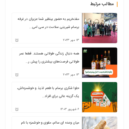
مطالب مرتبط
مفتخریم به حضور بینظیر شما عزیزان در غرفه
برسام شیرینی سلامت در سی امی...
13
مهر
2023
همه دنبال زندگی طولانی هستند. قطعا عمر
طولانی فرصت‌های بیشتری را پیش ر...
13
مهر
2023
حلوا شکری برسام با طعم لذیذ و خوشمزه‌اش،
یک گزینه عالی برای افراد...
6
شهریور
1403
میان وعده ای سالم، مقوی و خوشمزه با نام