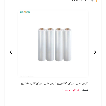
نایلون های عریض کشاورزی نایلون های عریض3الی 10متری
فرش ماش
قیمت :
گفتگو با غرفه دار
قیمت :