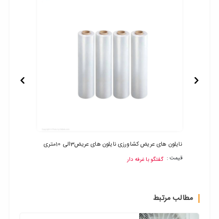
نایلون های عریض کشاورزی نایلون های عریض3الی 10متری
فرش ماش
قیمت :
گفتگو با غرفه دار
قیمت :
مطالب مرتبط