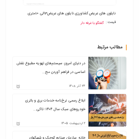
نایلون های عریض کشاورزی نایلون های عریض3الی 10متری
فرش ماش
قیمت :
گفتگو با غرفه دار
قیمت :
مطالب مرتبط
در دنیای امروز، سیستم‌های تهویه مطبوع نقش
اساسی در فراهم آوردن مح...
24
آذر
1408
ابلاغ رسمی نرخ‌نامه خدمات برق و باتری
خودروهای سبک سال ۱۴۰۴؛ تاکی...
2
اردیبهشت
1405
خانه سازمان صنایع کوچک و شهرکهای