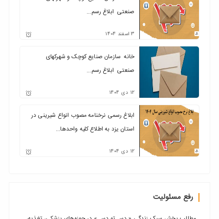
صنعتی ابلاغ رسم...
3
اسفند
1404
خانه سازمان صنایع کوچک و شهرکهای
صنعتی ابلاغ رسم...
12
دی
1404
ابلاغ رسمی نرخنامه مصوب انواع شیرینی در
استان یزد به اطلاع کلیه واحدها...
12
دی
1404
رفع مسئولیت
مطالب بخش سبک زندگی « دسـ تو دسـ » در حوزه‌های پزشکی، تغذیه،