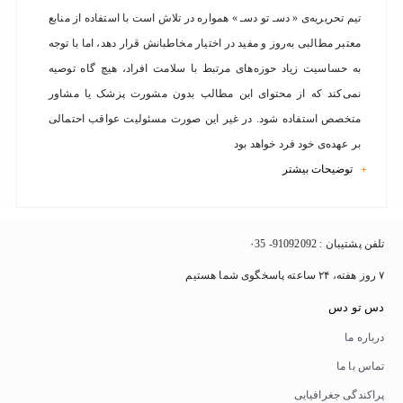
تیم تحریریه‌ی « دسـ تو دسـ » همواره در تلاش است با استفاده از منابع
معتبر مطالبی به‌روز و مفید در اختیار مخاطبانش قرار دهد، اما با توجه
به حساسیت زیاد حوزه‌های مرتبط با سلامت افراد، هیچ گاه توصیه
نمی‌کند که از محتوای این مطالب بدون مشورت پزشک یا مشاور
متخصص استفاده شود. در غیر این صورت مسئولیت عواقب احتمالی
بر عهده‌ی خود فرد خواهد بود
توضیحات بیشتر
+
تلفن پشتیبان : 91092092- ۰35
۷ روز هفته، ۲۴ ساعته پاسخگوی شما هستیم
دس تو دس
درباره ما
تماس با ما
پراکندگی جغرافیایی