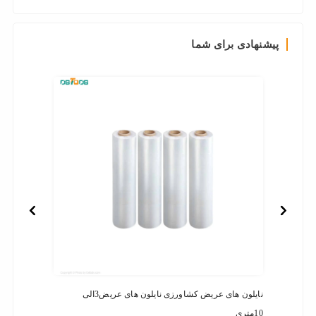
پیشنهادی برای شما
نایلون های عریض کشاورزی نایلون های عریض3الی
فرش ما
10متری